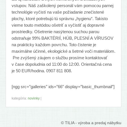
Nábytkové kovanie a náradie
vstupov. Náš zaškolený personál vám pomocou parnej
Záhrada
technológie vyčistí na vaše požiadanie znečistené
plochy, ktoré potrebujú tú správnu „hygienu“. Takisto
O nás
vieme touto metódou ošetriť a vyčistiť aj dopravné
prostriedky. Ošetrenie nasýtenou suchou parou
Služby
odstraňuje 99% BAKTÉRIÍ, HÚB, PLESNÍ A VÍRUSOV
na prakticky každom povrchu. Toto čistenie je
Referencie
maximálne účinné, ekologické a šetrné voči materiálom.
Obrázky predajne
Pre zvýšený záujem o službu prosíme kontaktovať
v čase dopoludnia od 11:00 do 12:00. Orientačná cena
Rekl. poriadok
je 50 EUR/hodina. 0907 811 808.
Bicykle COLNAGO
[ngg src=”galleries” ids=”66″ display=”basic_thumbnail”]
Kontakty
kategória:
novinky
|
© TILIA - výroba a predaj nábytku