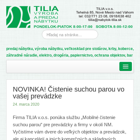
predaj nábytku, výroba nábytku, veľkosklad pre stolárov, krby, koberce,
záhradné náradie, elektro, drogéria, papiernictvo, ochrana objektov, bar
Domov
Ponuka
NOVINKA! Čistenie suchou parou vo
Bytové doplnky, matrace
vašej prevádzke
Drezy a batérie
24. marca 2020
Kancelársky nábytok
Firma TILIA v.o.s. ponúka službu „Mobilné čistenie
suchou parou“ pre prevádzky a firmy v okolí NM.
Nábytok
Vyčistíme vám dvere do veľkých objektov a prevádzok,
ale aj kancelárií a iných komerčných a skladových