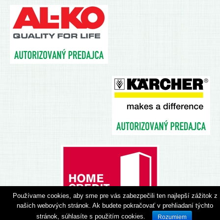
Používame cookies, aby sme pre vás zabezpečili ten najlepší zážitok z
našich webových stránok. Ak budete pokračovať v prehliadaní týchto
Web by
DUMAS
stránok, súhlasíte s použitím cookies.
Rozumiem