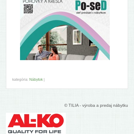
Nábytkové kovanie a náradie
Záhrada
O nás
Služby
Referencie
Obrázky predajne
Rekl. poriadok
kategória:
Nábytok
|
Bicykle COLNAGO
Kontakty
© TILIA - výroba a predaj nábytku