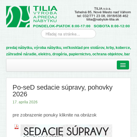
predaj nábytku, výroba nábytku, veľkosklad pre stolárov, krby, koberce,
záhradné náradie, elektro, drogéria, papiernictvo, ochrana objektov, bar
Domov
Ponuka
Po-seD sedacie súpravy, pohovky
Bytové doplnky, matrace
2026
Drezy a batérie
17. apríla 2026
Kancelársky nábytok
pre zobrazenie ponuky kliknite na obrázok
Nábytok